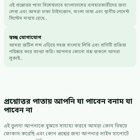
এই প্রশ্নোত্তর পাতা বিশেষভাবে বাংলাদেশের ব্যবহারকারীদের জন্য
লেখা এবং আমরা ঢাকা টাইমজোন, বাংলা ভাষা এবং স্থানীয় পেমেন্ট
সিস্টেম মাথায় রেখে...
স্বচ্ছ যোগাযোগ
আমরা জটিল শব্দ এড়িয়ে সহজ বাংলায় লিখি এবং প্রতিটি প্রক্রিয়া
পরিষ্কার করে ব্যাখ্যা করি। আপনার কোনো প্রশ্ন থাকলে আমরা
লুকাই...
প্রশ্নোত্তর পাতায় আপনি যা পাবেন বনাম যা
পাবেন না
এই তুলনা আপনাকে বুঝতে সাহায্য করবে আমরা কোন বিষয়ে
ফোকাস করেছি এবং কোন প্রশ্নের জন্য আপনার লাইভ সাপোর্টে