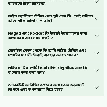
ব্যালেন্সে টাকা আসবে?
লাইভ ক্যাসিনো টেবিল এবং স্লট গেম কি একই লবিতে
আছে নাকি আলাদা পাতায়?
Nagad এবং Rocket কি উভয়ই উত্তোলনের জন্য
কাজ করে এবং সময় কতটা?
মোবাইল ফোন থেকে কি আমি লাইভ টেবিল এবং
স্পোর্টস মার্কেট উভয়ই ব্যবহার করতে পারব?
লাইভ চ্যাট সাপোর্ট কি সারাদিন চালু থাকে এবং কি
বাংলায় কথা বলা যায়?
অ্যাকাউন্ট ভেরিফিকেশনের জন্য কোন ডকুমেন্ট
লাগবে এবং কখন জমা দিতে হবে?