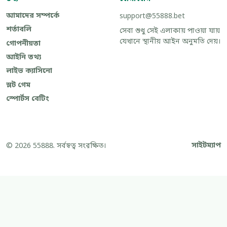
আমাদের সম্পর্কে
support@55888.bet
শর্তাবলি
সেবা শুধু সেই এলাকায় পাওয়া যায়
যেখানে স্থানীয় আইন অনুমতি দেয়।
গোপনীয়তা
আইনি তথ্য
লাইভ ক্যাসিনো
স্লট গেম
স্পোর্টস বেটিং
সাইটম্যাপ
© 2026 55888. সর্বস্বত্ব সংরক্ষিত।