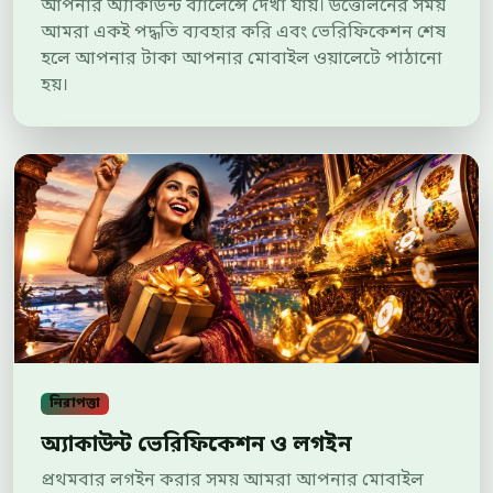
আপনার অ্যাকাউন্ট ব্যালেন্সে দেখা যায়। উত্তোলনের সময়
আমরা একই পদ্ধতি ব্যবহার করি এবং ভেরিফিকেশন শেষ
হলে আপনার টাকা আপনার মোবাইল ওয়ালেটে পাঠানো
হয়।
নিরাপত্তা
অ্যাকাউন্ট ভেরিফিকেশন ও লগইন
প্রথমবার লগইন করার সময় আমরা আপনার মোবাইল