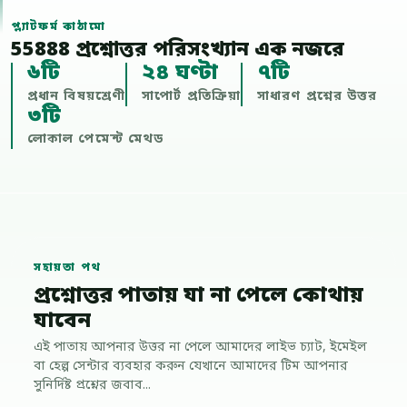
প্ল্যাটফর্ম কাঠামো
55888 প্রশ্নোত্তর পরিসংখ্যান এক নজরে
৬টি
২৪ ঘণ্টা
৭টি
প্রধান বিষয়শ্রেণী
সাপোর্ট প্রতিক্রিয়া
সাধারণ প্রশ্নের উত্তর
৩টি
লোকাল পেমেন্ট মেথড
সহায়তা পথ
প্রশ্নোত্তর পাতায় যা না পেলে কোথায়
যাবেন
এই পাতায় আপনার উত্তর না পেলে আমাদের লাইভ চ্যাট, ইমেইল
বা হেল্প সেন্টার ব্যবহার করুন যেখানে আমাদের টিম আপনার
সুনির্দিষ্ট প্রশ্নের জবাব...