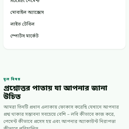
Rocket পেমেন্ট
মোবাইল অ্যাক্সেস
লাইভ টেবিল
স্পোর্টস মার্কেট
মূল বিষয়
প্রশ্নোত্তর পাতায় যা আপনার জানা
উচিত
আমরা তিনটি প্রধান এলাকায় ফোকাস করেছি যেখানে আপনার
প্রশ্ন থাকার সম্ভাবনা সবচেয়ে বেশি – লবি কীভাবে কাজ করে,
পেমেন্ট কীভাবে প্রসেস হয় এবং আপনার অ্যাকাউন্ট নিরাপত্তা
কীভাবে পরিচালিত...