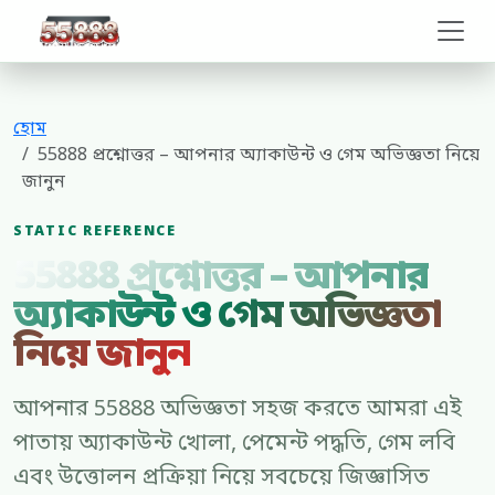
55888
হোম
55888 প্রশ্নোত্তর – আপনার অ্যাকাউন্ট ও গেম অভিজ্ঞতা নিয়ে
জানুন
STATIC REFERENCE
55888 প্রশ্নোত্তর – আপনার
অ্যাকাউন্ট ও গেম অভিজ্ঞতা
নিয়ে জানুন
আপনার 55888 অভিজ্ঞতা সহজ করতে আমরা এই
পাতায় অ্যাকাউন্ট খোলা, পেমেন্ট পদ্ধতি, গেম লবি
এবং উত্তোলন প্রক্রিয়া নিয়ে সবচেয়ে জিজ্ঞাসিত