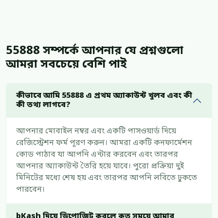
55888 সম্পর্কে আপনার যে প্রশ্নগুলো
আমরা সবচেয়ে বেশি পাই
কীভাবে আমি 55888 এ প্রথম অ্যাকাউন্ট খুলব এবং কী
কী তথ্য লাগবে?
আপনার মোবাইল নম্বর এবং একটি পাসওয়ার্ড দিয়ে
রেজিস্ট্রেশন ফর্ম পূরণ করুন। আমরা একটি কনফার্মেশন
কোড পাঠাব যা আপনি এন্টার করবেন এবং তারপর
আপনার অ্যাকাউন্ট তৈরি হয়ে যাবে। পুরো প্রক্রিয়া দুই
মিনিটের মধ্যে শেষ হয় এবং তারপর আপনি লবিতে ঢুকতে
পারবেন।
bKash দিয়ে ডিপোজিট করলে কত সময়ে আমার