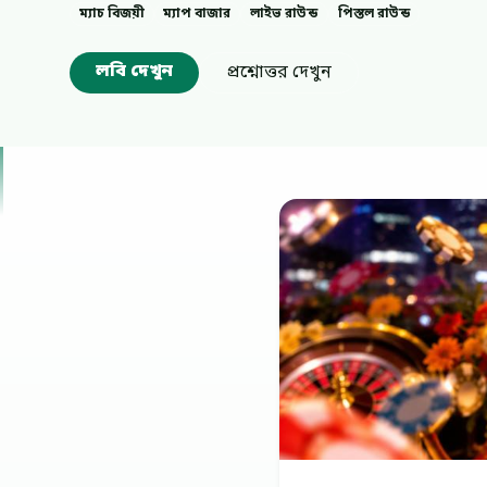
ম্যাচ বিজয়ী
ম্যাপ বাজার
লাইভ রাউন্ড
পিস্তল রাউন্ড
লবি দেখুন
প্রশ্নোত্তর দেখুন