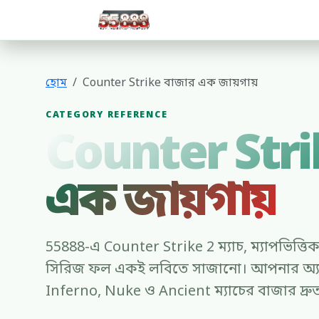
55888
হোম
Counter Strike বাজার এক জায়গায়
CATEGORY REFERENCE
Counter Stri
এক জায়গায়
55888-এ Counter Strike 2 ম্যাচ, ম্যাপভিত্ত
সিরিজ ফল একই লবিতে সাজানো। আপনার অ্যাক
Inferno, Nuke ও Ancient ম্যাচের বাজার দ্রুত