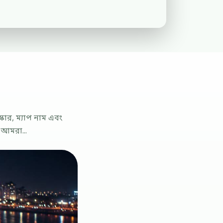
কোর, ম্যাপ নাম এবং
আমরা...