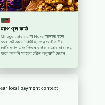
ম্যাপ
ম্যাপ পুল কার্ড
Mirage, Inferno বা Nuke আলাদা ছন্দে
চলে। এই কার্ডে নির্দিষ্ট ম্যাপের মোট রাউন্ড,
হ্যান্ডিক্যাপ এবং পিস্তল রাউন্ড বাজার রাখা হয়,
যাতে আপনি ম্যাচের চরিত্র অনুযায়ী দেখেন।
lear local payment context