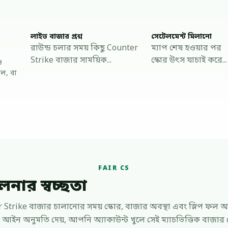
লাইভ বাজার প্রশ্ন
সেটেলমেন্ট মিলানো
রাউন্ড চলার সময় কিছু Counter
ম্যাপ শেষ হওয়ার পর
Strike বাজার সাময়িক...
স্কোর উৎস যাচাই করে...
ও
দল, বা
FAIR CS
নার স্বচ্ছতা
Strike বাজার চালানোর সময় স্কোর, বাজার অবস্থা এবং স্লিপ ফল আ
য় আইন অনুমতি দেয়, আপনি অ্যাকাউন্ট খুলে সেই ম্যাচভিত্তিক বাজা