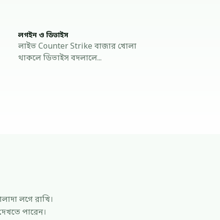
লগইন ও ডিভাইস
লাইভ Counter Strike বাজার খোলা
থাকলে ডিভাইস বদলালে...
লাদা লগে রাখি।
র দেখতে পারেন।