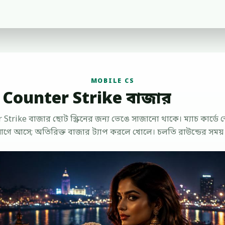
MOBILE CS
 Counter Strike বাজার
trike বাজার ছোট স্ক্রিনের জন্য ভেঙে সাজানো থাকে। ম্যাচ কার্ডে স্
ে আসে; অতিরিক্ত বাজার ট্যাপ করলে খোলে। চলতি রাউন্ডের সময় 